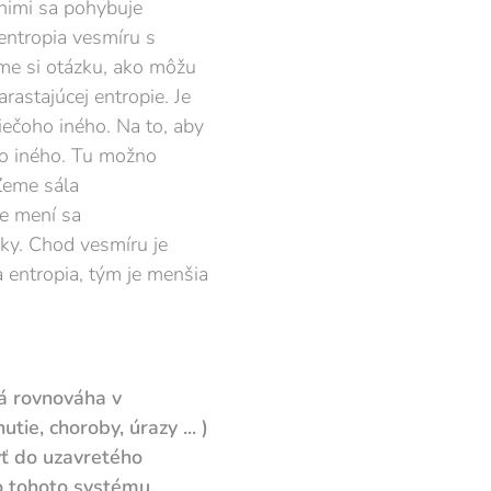
 nimi sa pohybuje
entropia vesmíru s
eme si otázku, ako môžu
rastajúcej entropie. Je
ečoho iného. Na to, aby
ho iného. Tu možno
Zeme sála
le mení sa
ky. Chod vesmíru je
entropia, tým je menšia
tá rovnováha
v
utie, choroby, úrazy ... )
yť do uzavretého
o tohoto systému.