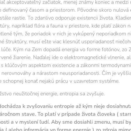
iaľ akceptovateľný začiatok, menej známy koniec a medzi
e definovaný časom a priestorom. Pôvodne skoro nulová 
ále rastie. To zdanlivo odporuje existencii života. Kladi
ry, napríklad flóra a fauna v priestore, kde platí zákon na
lené tým, že poriadok v nich je vykúpený neporiadkom ni
né štruktúry, musí ešte viac klesnúť usporiadanosť niečo
 lúče. Kým na Zem dopadá energia vo forme fotónov, zo 
rvené žiarenie. Naďalej ide o elektromagnetické vlnenie, a
í s kľúčovým aspektom existencie a zákonmi termodynami
erovnováhy a nárastom neusporiadanosti. Čím je vyššia 
ie schopnej konať nejakú prácu v uzavretom systéme.
stvo neužitočnej energie, entropia sa zvyšuje.
ochádza k zvyšovaniu
entropie až kým nieje dosiahnu
náročnom stave
. To platí v prípade života človeka ( starn
nosti a v myslení ľudí. Aby sme dosiahli zmenu, musí b
 ( alebo informácia vo forme energie ) zo zdroja mim