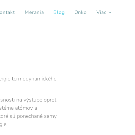
ontakt
Merania
Blog
Onko
Viac
rgie termodynamického
asnosti na výstupe oproti
ystéme atómov a
ktoré sú ponechané samy
gie.