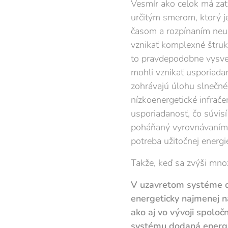
Vesmír ako celok má zat
určitým smerom, ktorý j
časom a rozpínaním neust
vznikať komplexné štruktú
to pravdepodobne vysvet
mohli vznikať usporiada
zohrávajú úlohu slnečné
nízkoenergetické infrače
usporiadanosť, čo súvis
poháňaný vyrovnávaním n
potreba užitočnej energ
Takže, keď sa zvýši množ
V uzavretom systéme d
energeticky najmenej 
ako aj vo vývoji spoloč
systému dodaná energia