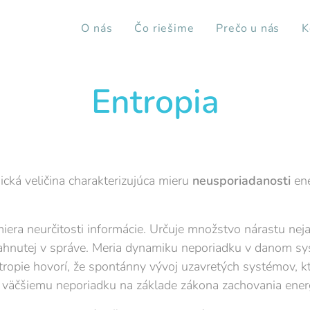
O nás
Čo riešime
Prečo u nás
K
Entropia
cká veličina charakterizujúca mieru
neusporiadanosti
ene
 miera neurčitosti informácie. Určuje množstvo nárastu nej
iahnutej v správe. Meria dynamiku neporiadku v danom s
tropie hovorí, že spontánny vývoj uzavretých systémov, 
e väčšiemu neporiadku na základe zákona zachovania ener