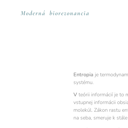
Moderná
biorezonancia
Entropia
je termodynami
systému.
V
teórii informácií je to
vstupnej informácii obs
molekúl. Zákon rastu en
na seba, smeruje k stál